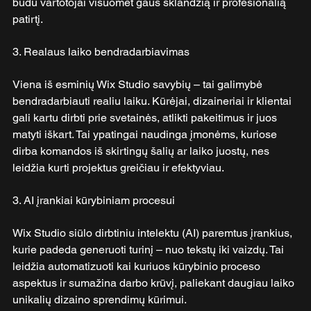
būdu vartotojai visuomet gaus sklandžią ir profesionalią 
patirtį.
3. Realaus laiko bendradarbiavimas
Viena iš esminių Wix Studio savybių – tai galimybė 
bendradarbiauti realiu laiku. Kūrėjai, dizaineriai ir klientai 
gali kartu dirbti prie svetainės, atlikti pakeitimus ir juos 
matyti iškart. Tai ypatingai naudinga įmonėms, kuriose 
dirba komandos iš skirtingų šalių ar laiko juostų, nes 
leidžia kurti projektus greičiau ir efektyviau.
3. AI įrankiai kūrybiniam procesui
Wix Studio siūlo dirbtiniu intelektu (AI) paremtus įrankius, 
kurie padeda generuoti turinį – nuo tekstų iki vaizdų. Tai 
leidžia automatizuoti kai kuriuos kūrybinio proceso 
aspektus ir sumažina darbo krūvį, paliekant daugiau laiko 
unikalių dizaino sprendimų kūrimui.