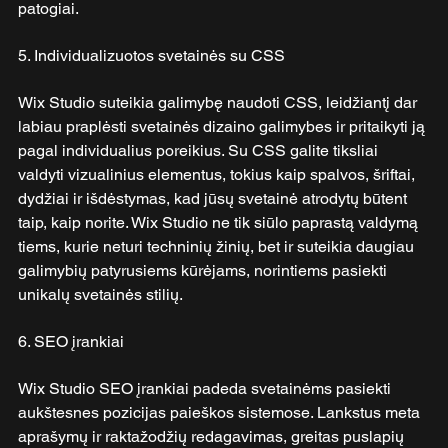
patogiai.
5. Individualizuotos svetainės su CSS
Wix Studio suteikia galimybę naudoti CSS, leidžiantį dar 
labiau praplėsti svetainės dizaino galimybes ir pritaikyti ją 
pagal individualius poreikius. Su CSS galite tiksliai 
valdyti vizualinius elementus, tokius kaip spalvos, šriftai, 
dydžiai ir išdėstymas, kad jūsų svetainė atrodytų būtent 
taip, kaip norite. Wix Studio ne tik siūlo paprastą valdymą 
tiems, kurie neturi techninių žinių, bet ir suteikia daugiau 
galimybių patyrusiems kūrėjams, norintiems pasiekti 
unikalų svetainės stilių.
6. SEO įrankiai
Wix Studio SEO įrankiai padeda svetainėms pasiekti 
aukštesnes pozicijas paieškos sistemose. Lankstus meta 
aprašymų ir raktažodžių redagavimas, greitas puslapių 