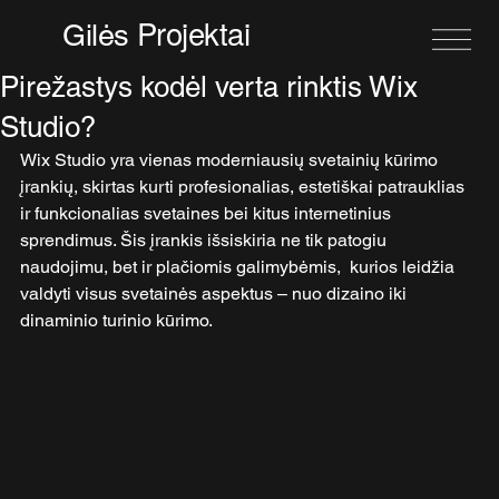
Projektai
Gilės
Pirežastys kodėl verta rinktis Wix
Studio?
Wix Studio yra vienas moderniausių svetainių kūrimo 
įrankių, skirtas kurti profesionalias, estetiškai patrauklias 
ir funkcionalias svetaines bei kitus internetinius 
sprendimus. Šis įrankis išsiskiria ne tik patogiu 
naudojimu, bet ir plačiomis galimybėmis,  kurios leidžia 
valdyti visus svetainės aspektus – nuo dizaino iki 
dinaminio turinio kūrimo.