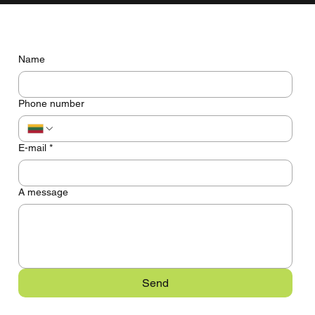
Do you have any questions? Let's talk
Name
Phone number
E-mail
*
A message
Send