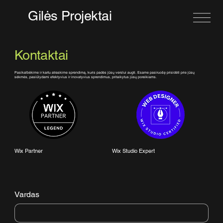
Gilės Projektai
Kontaktai
Pasikalbėkime ir kartu atraskime sprendimą, kuris padės jūsų verslui augti. Esame pasiruošę prisidėti prie jūsų
sėkmės, pasiūlydami efektyvius ir inovatyvius sprendimus, pritaikytus jūsų poreikiams.
Wix Partner
Wix Studio Expert
Vardas