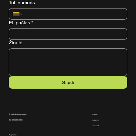
Tel. numeris
El. paštas
*
Žinutė
Siųsti
El. p. info@gilesprojektai.lt
Linkedin
Tel: +370 659 13854
Instagram
Facebook
Pagrindinis