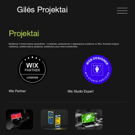
Gilės Projektai
Projektai
Modernūs ir funkcionalūs sprendimai – svetainės, parduotuvės ir registracijos sistemos su Wix. Kuriame lengvai
valdomus, profesionalius projektus, pritaikytus jūsų verslo poreikiams.
Wix Partner
Wix Studio Expert