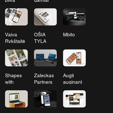
pilvą
gamtai
Vaiva
OŠIA
Mbito
Rykštaitė
TYLA
Shapes
Zaleckas
Augti
with
Partners
auginant
Andrea