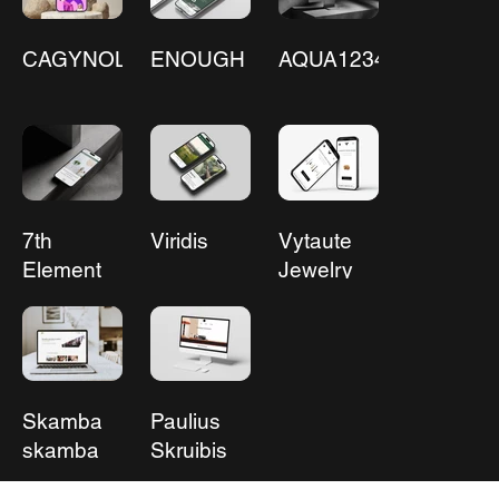
CAGYNOL
ENOUGH
AQUA12345
7th
Viridis
Vytaute
Element
Jewelry
Skamba
Paulius
skamba
Skruibis
kankliai