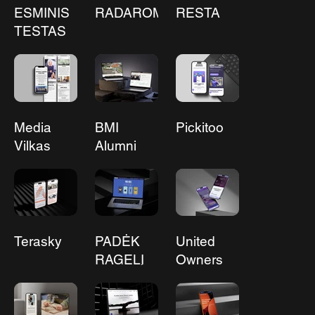
ESMINIS
RADAROM!
RESTA
TESTAS
Media
BMI
Pickitoo
Vilkas
Alumni
Executive
Club
Terasky
PADĖK
United
RAGELĮ
Owners