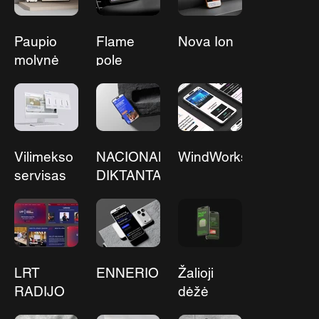
Paupio
Flame
Nova Ion
molynė
pole
dance
namai
Vilimekso
NACIONALINIS
WindWorks2026
servisas
DIKTANTAS
LRT
ENNERIO
Žalioji
RADIJO
dėžė
AKADEMIJA