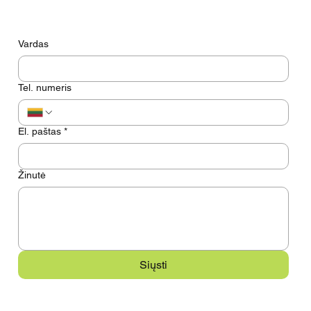
Turite klausimų? Pasikalbėkime
Vardas
Tel. numeris
El. paštas
*
Žinutė
Siųsti
Meniu
Kontaktai