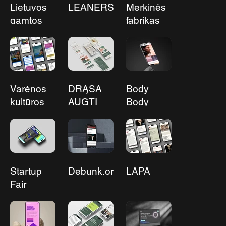
Lietuvos
LEANERS
Merkinės
gamtos
fabrikas
fondas
Varėnos
DRĄSA
Body
kultūros
AUGTI
Body
centras
Startup
Debunk.org
LAPA
Fair