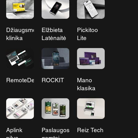
Džiaugsmo
Elžbieta
Pickitoo
klinika
Latėnaitė
Lite
RemoteDevs
ROCKIT
Mano
klasika
Aplink
Paslaugos
Reiz Tech