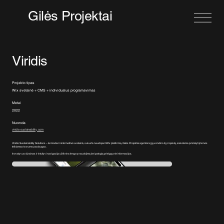
Gilės Projektai
Viridis
Projekto tipas
Wix svetainė + CMS + individualus programavimas
Metai
2022
Nuoroda
viridis-sustainability.com
Viridis Sustainability Solutions – tai moderni internetinė svetainė, sukurta naudojant Wix platformą. Gilės Projektai agentūra įgyvendino šį projektą, siekdama pristatyti įmonės
teikiamas tvarumo paslaugas.
Inovatyvus dizainas ir intuityvi navigacija užtikrina lengvą naudojimą bei patogią prieigą prie informacijos.