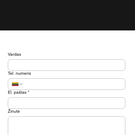
tik gražiai atrodyti ekrane.
Turite klausimų? Pasikalbėkime
Vardas
Tel. numeris
El. paštas
*
Žinutė