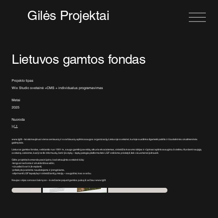
Gilės Projektai
Lietuvos gamtos fondas
Projekto tipas
Wix Studio svetainė +CMS + individualus programavimas
Metai
2025
Nuoroda
lgf.lt
www.lgf.lt
– tai atsinaujinusi viena seniausių ir svarbiausių aplinkosaugos organizacijų Lietuvoje svetainė, kurioje susitinka ilgametė patirtis ir šiuolaikinės skaitmeninės
galimybės.
Lietuvos gamtos fondas, veikiantis nuo 1991 m., saugo gamtinį paveldą, atkuria ekosistemas, skleidžia tvarumo idėjas ir rūpinasi aplinkosauginiu švietimu. Kurdami naująją
svetainę, siekėme, kad ji ne tik informuotų, bet ir įkvėptų – taptų patogia platforma tiek LGF veikloms pristatyti, tiek visuomenei įsitraukti.
Gilės projektai komanda pasirūpino, kad atnaujinta svetainė būtų:
▫️lengvai naršoma ir struktūriškai aiški,
▫️vizualiai švari ir įkvepianti,
▫️pritaikyta įvairiems naudotojams ir įrenginiams,
▫️stiprinanti LGF tapatybę ir skleidžianti jų misiją – saugoti tai, kas svarbu.
Naujas vėjas senose šaknyse – kviečiame pajusti gamtos pulsą iš arčiau:
www.lgf.lt