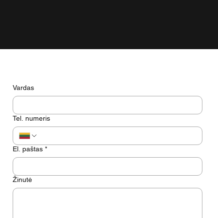
tik gražiai atrodyti ekrane.
Turite klausimų? Pasikalbėkime
Vardas
Tel. numeris
El. paštas
*
Žinutė