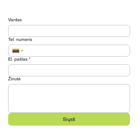
Turite klausimų? Pasikalbėkime
Vardas
Tel. numeris
El. paštas
*
Žinutė
Siųsti
Meniu
Kontaktai