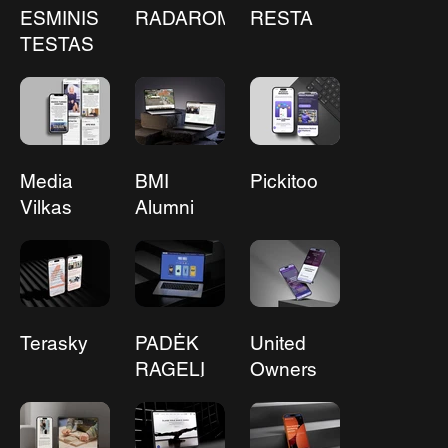
ESMINIS
RADAROM!
RESTA
TESTAS
Media
BMI
Pickitoo
Vilkas
Alumni
Executive
Club
Terasky
PADĖK
United
RAGELĮ
Owners