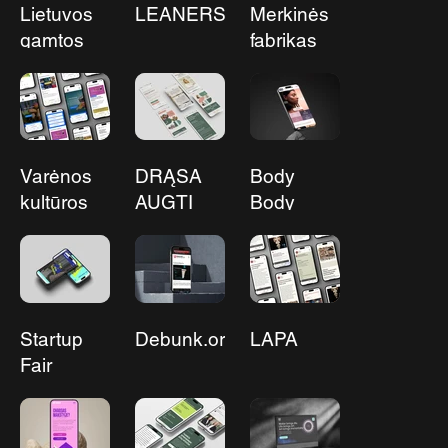
Lietuvos
LEANERS
Merkinės
gamtos
fabrikas
fondas
Varėnos
DRĄSA
Body
kultūros
AUGTI
Body
centras
Startup
Debunk.org
LAPA
Fair