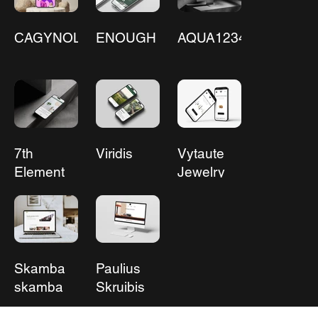
CAGYNOL
ENOUGH
AQUA12345
7th
Viridis
Vytaute
Element
Jewelry
Skamba
Paulius
skamba
Skruibis
kankliai