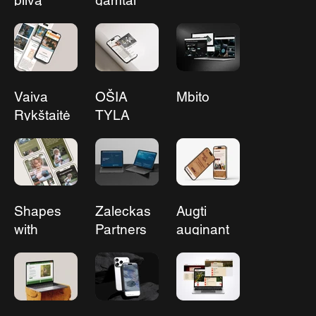
pilvą
gamtai
Vaiva
OŠIA
Mbito
Rykštaitė
TYLA
Shapes
Zaleckas
Augti
with
Partners
auginant
Andrea