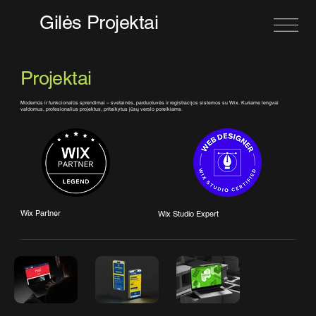
Gilės Projektai
Projektai
Modernūs ir funkcionalūs sprendimai – svetainės, parduotuvės ir registracijos sistemos su Wix. Kuriame lengvai
valdomus, profesionalius projektus, pritaikytus jūsų verslo poreikiams.
Wix Partner
Wix Studio Expert