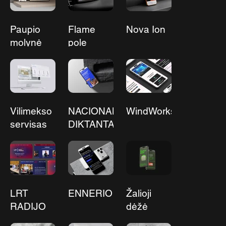
Paupio
Flame
Nova Ion
molynė
pole
dance
namai
Vilimekso
NACIONALINIS
WindWorks2026
servisas
DIKTANTAS
LRT
ENNERIO
Žalioji
RADIJO
dėžė
AKADEMIJA