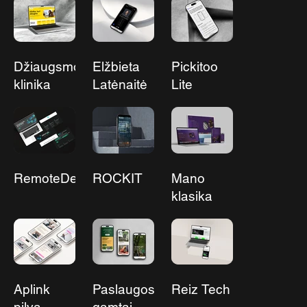
Džiaugsmo
Elžbieta
Pickitoo
klinika
Latėnaitė
Lite
RemoteDevs
ROCKIT
Mano
klasika
Aplink
Paslaugos
Reiz Tech