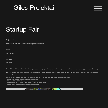
Gilės Projektai
Startup Fair
Projekto tipas
Wix Studio + CMS + individualus programavimas
Metai
2021-2025
Nuoroda
startupfair.lt
Startup Fair – tai didžiausias kasmetinis startuolių ekosistemos renginys Lietuvoje, suburiantis inovatyvius verslus, investuotojus ir technologijų entuziastus iš viso regiono.
Renginys suteikia platformą startuoliams pristatyti savo idėjas, užmegzti vertingus ryšius su investuotojais bei skatinti verslo augimą ir inovacijas Lietuvos technologijų
ekosistemoje.
Gilės Projektai šį projektą kuria bendradarbiaudami su Wix Studio nuo 2021 metų. Sukurta ir nuolat vystoma svetainė:
▫️ aiškiai pristato renginio koncepciją, programą ir dalyvius,
▫️ leidžia patogiai administruoti renginio programą ir dalyvius,
▫️ palaiko augantį renginio mastą ir besikeičiančius komunikacijos poreikius,
▫️ perteikia modernų, technologijoms artimą renginio identitetą.