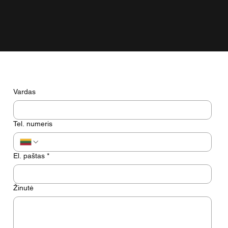
tik gražiai atrodyti ekrane.
Turite klausimų? Pasikalbėkime
Vardas
Tel. numeris
El. paštas
*
Žinutė