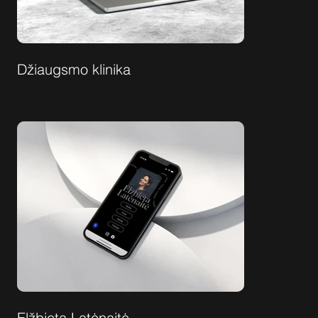
Džiaugsmo klinika
Elžbieta Latėnaitė