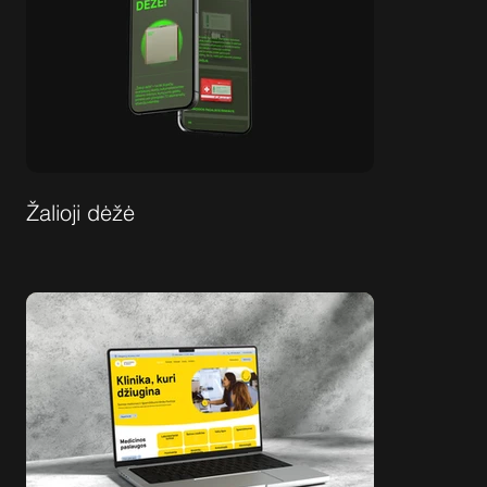
Žalioji dėžė